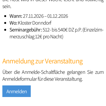
sein.
Wann:
27.11.2026 – 01.12.2026
Wo:
Kloster Donndorf
Seminargebühr:
512- bis 540€ DZ p.P. (Ein­zel­zim­
mer­zu­schlag 12€ pro Nacht)
Anmeldung zur Veranstaltung
Über die Anmelde-Schaltfläche gelangen Sie zum
An­mel­de­for­mu­lar für diese Veranstaltung.
Anmelden